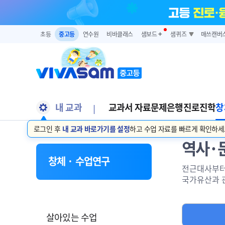
초등
중고등
연수원
비바클래스
샘보드
➕
샘퀴즈
매쓰캔버
내 교과
교과서 자료
문제은행
진로진학
창
로그인 후
내 교과 바로가기를 설정
하고 수업 자료를 빠르게 확인하세
역사·
창체 · 수업연구
전근대사부터
국가유산과 
살아있는 수업