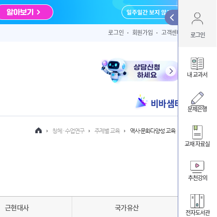
Qui
로그인
회원가입
고객센터
로그인
아이디 
내 교과서
비바샘터
ID/PW 찾
문제은행
창체 · 수업연구
주제별 교육
역사·문화다양성 교육
교재 자료실
내 클
내 교
추천강의
비바샘
근현대사
국가유산
전자도서관