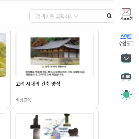
비상교
온리원
자료요청
비상 
자료요
판서
타이머
주목 시
고려 시대의 건축 양식
비상교육