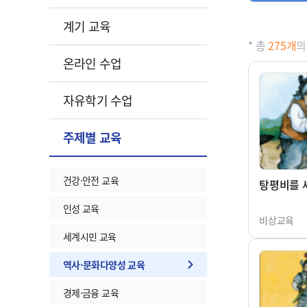
계기 교육
* 총
275개
의
온라인 수업
자유학기 수업
주제별 교육
건강·안전 교육
탕평비를 
인성 교육
비상교육
세계시민 교육
역사·문화다양성 교육
경제·금융 교육