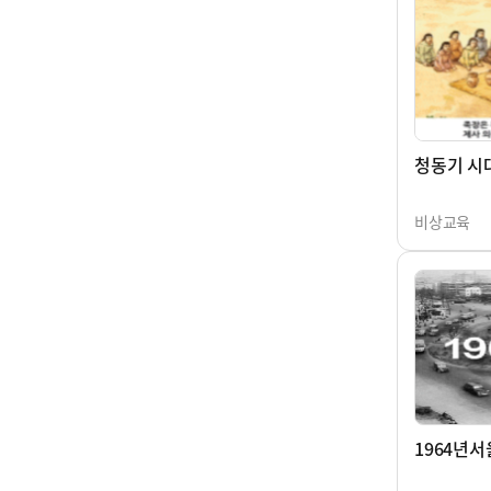
청동기 시
비상교육
1964년서