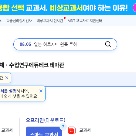
스
학습심리정서검사
비상교과서 전시관
AIDT 교육자료 지원센터
08.06
시인 김소월 출생 (음력)
체 · 수업연구
에듀테크 테마관
요.
과서를 설정
하시면,
더 쉽게 찾을 수 있어요!
오프라인
(다운로드)
교과서
교과서
스마트 교과서