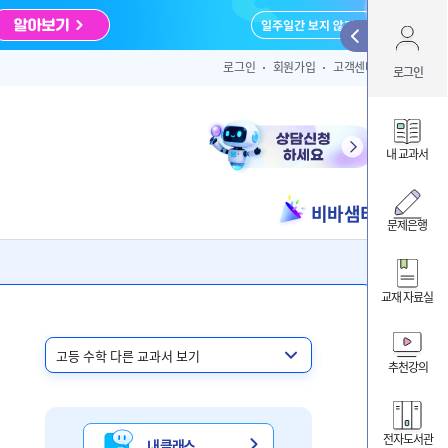
Qui
로그인
회원가입
고객센터
로그인
아이디 
내 교과서
비바샘터
ID/PW 찾
문제은행
교재 자료실
내 클
내 교
추천강의
비바샘
전자도서관
내 클래스