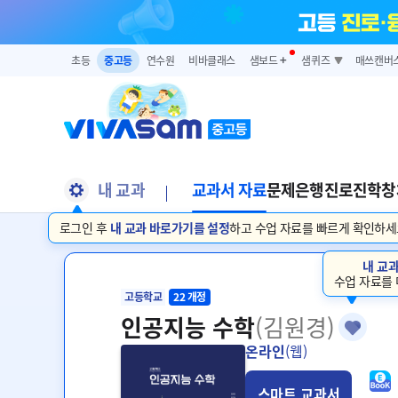
초등
중고등
연수원
비바클래스
샘보드
➕
샘퀴즈
매쓰캔버
내 교과
교과서 자료
문제은행
진로진학
창
로그인 후
내 교과 바로가기를 설정
하고 수업 자료를 빠르게 확인하세
내 교
수업 자료를 
고등학교
22 개정
인공지능 수학
(김원경)
온라인
(웹)
스마트 교과서