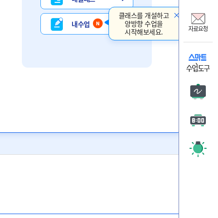
비상교
클래스를 개설하고
온리원
양방향 수업을
내 수업
자료요청
시작해보세요.
비상 
자료요
판서
타이머
주목 시