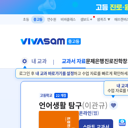
초등
중고등
연수원
비바클래스
샘보드
➕
샘퀴즈
매쓰캔버
내 교과
교과서 자료
문제은행
진로진학
창
로그인 후
내 교과 바로가기를 설정
하고 수업 자료를 빠르게 확인하세
내 교
수업 자료를 
고등학교
22 개정
언어생활 탐구
(이관규)
온라인
(웹)
스마트 교과서