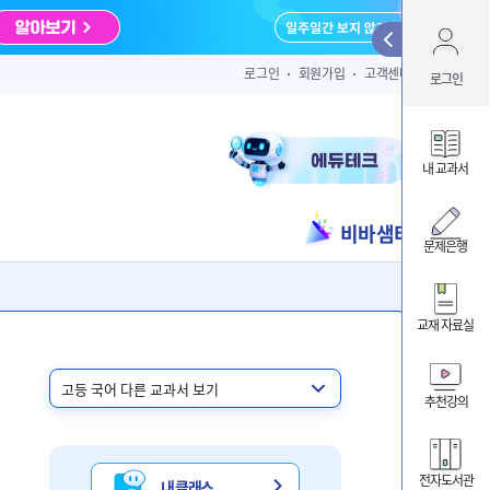
Qui
로그인
회원가입
고객센터
로그인
아이디 
내 교과서
비바샘터
ID/PW 찾
문제은행
교재 자료실
내 클
내 교
추천강의
비바샘
전자도서관
내 클래스