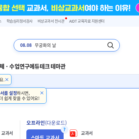
스
학습심리정서검사
비상교과서 전시관
AIDT 교육자료 지원센터
08.08
무궁화의 날
체 · 수업연구
에듀테크 테마관
요.
과서를 설정
하시면,
더 쉽게 찾을 수 있어요!
오프라인
(다운로드)
교과서
교과서
스마트 교과서