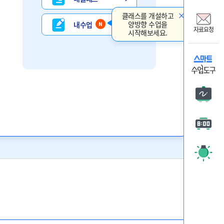
비상교
클래스를 개설하고
온리원
양방향 수업을
내 수업
자료요청
시작해보세요.
비상 
자료요
판서
타이머
주목 시