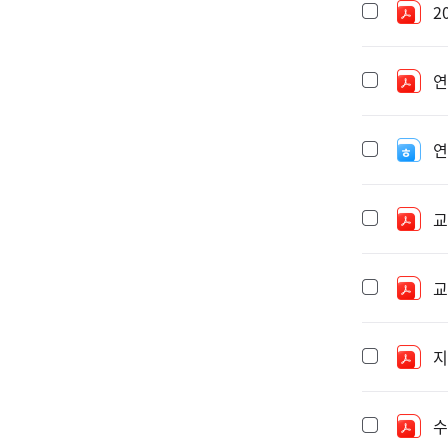
2
연
연
교
교
지
수