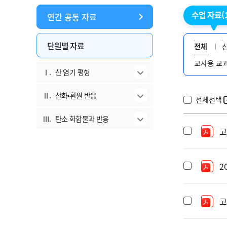
수업 자료
(
연간 공통 자료
단원별 자료
전체
교사용 교
Ⅰ.
산 염기 평형
Ⅱ.
산화•환원 반응
전체선택
Ⅲ.
탄소 화합물과 반응
고
2
고