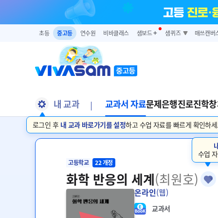
초등
중고등
연수원
비바클래스
샘보드
➕
샘퀴즈
매쓰캔버
내 교과
교과서 자료
문제은행
진로진학
창
로그인 후
내 교과 바로가기를 설정
하고 수업 자료를 빠르게 확인하세
수업 자
고등학교
22 개정
화학 반응의 세계
(최원호)
온라인
(웹)
교과서