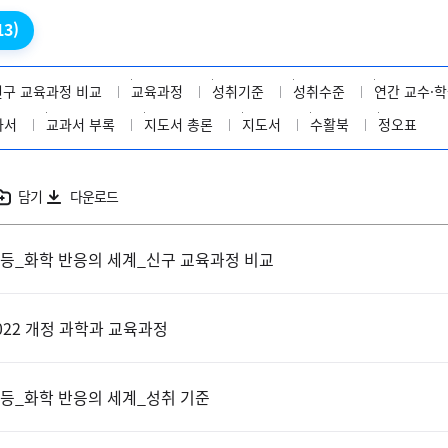
13)
신구 교육과정 비교
교육과정
성취기준
성취수준
연간 교수·학
과서
교과서 부록
지도서 총론
지도서
수활북
정오표
담기
다운로드
등_화학 반응의 세계_신구 교육과정 비교
022 개정 과학과 교육과정
등_화학 반응의 세계_성취 기준