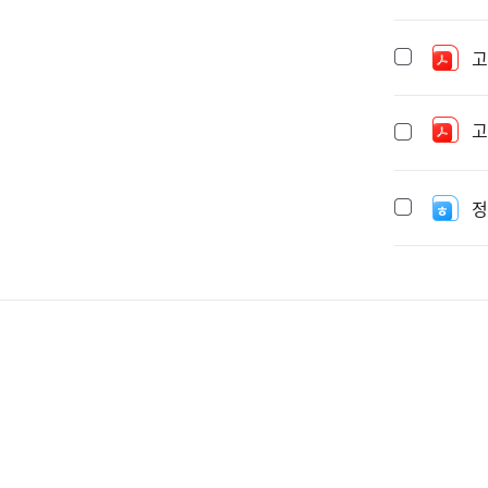
고
고
정