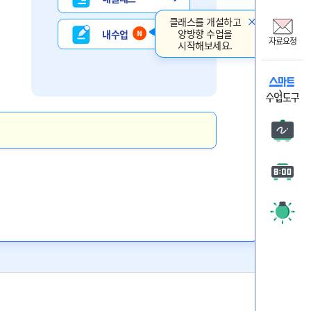
비상교
클래스를 개설하고
온리원
양방향 수업을
내 수업
자료요청
시작해보세요.
비상 
자료요
판서
타이머
주목 시