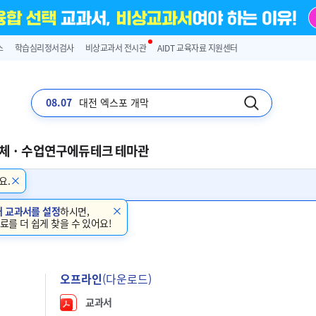
스
학습심리정서검사
비상교과서 전시관
AIDT 교육자료 지원센터
08.07
대전 엑스포 개막
체 · 수업연구
에듀테크 테마관
요.
내 교과서를 설정
하시면,
료를 더 쉽게 찾을 수 있어요!
오프라인
(다운로드)
교과서