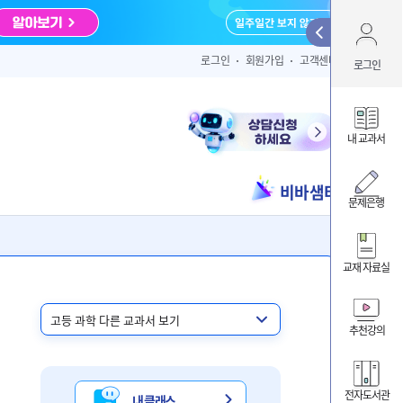
Qui
로그인
회원가입
고객센터
로그인
아이디 
내 교과서
비바샘터
ID/PW 찾
문제은행
교재 자료실
내 클
내 교
추천강의
비바샘
전자도서관
내 클래스