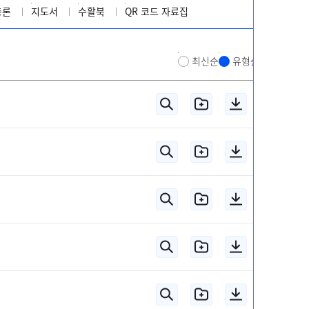
총론
지도서
수활북
QR 코드 자료집
최신순
유형순