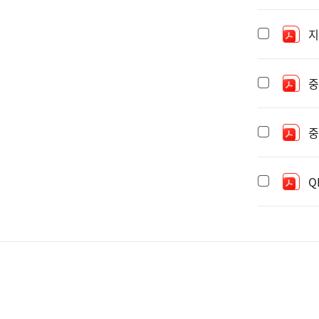
지
중
중
Q