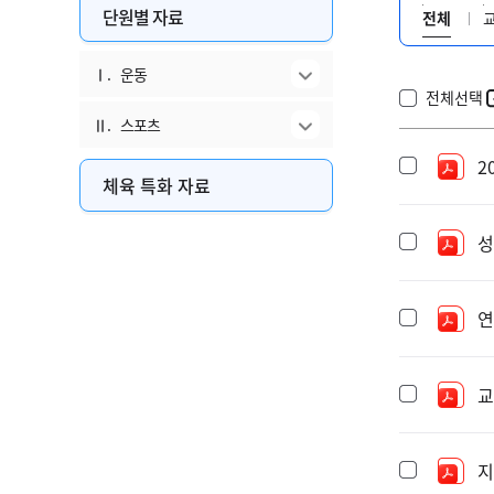
단원별 자료
전체
Ⅰ.
운동
전체선택
Ⅱ.
스포츠
2
체육 특화 자료
성
연
교
지