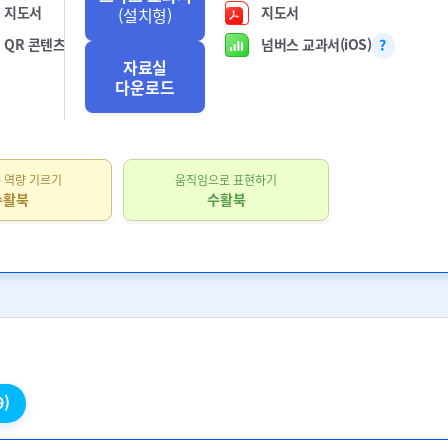
지도서
지도서
(설치형)
QR 콘텐츠
넘버스 교과서(iOS)
자료실
다운로드
 역량 기르기
움직임으로 표현하기
수활북
수활북
9)