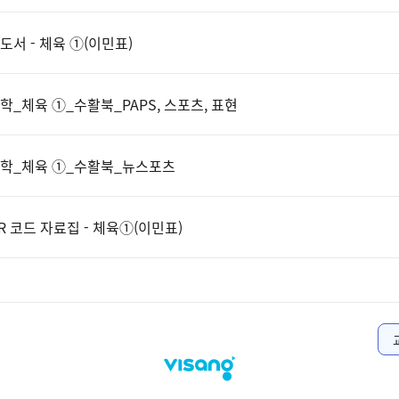
도서 - 체육 ①(이민표)
학_체육 ①_수활북_PAPS, 스포츠, 표현
학_체육 ①_수활북_뉴스포츠
R 코드 자료집 - 체육①(이민표)