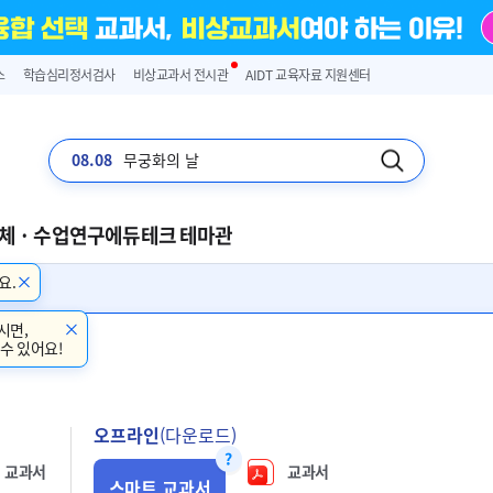
스
학습심리정서검사
비상교과서 전시관
AIDT 교육자료 지원센터
08.08
무궁화의 날
체 · 수업연구
에듀테크 테마관
요.
시면,
 수 있어요!
오프라인
(다운로드)
교과서
교과서
스마트 교과서