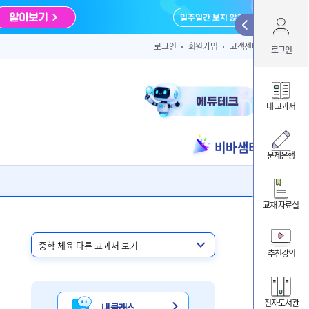
Qui
로그인
회원가입
고객센터
로그인
아이디 
내 교과서
비바샘터
ID/PW 찾
문제은행
교재 자료실
내 클
내 교
추천강의
비바샘
전자도서관
내 클래스