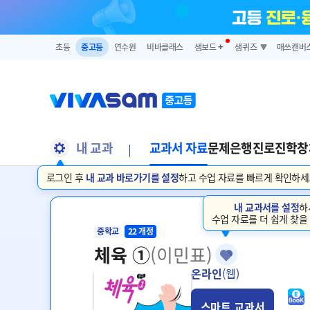
초등
중고등
연수원
비바클래스
샘보드
➕
샘퀴즈
매쓰캔버
내 교과
교과서 자료
문제은행
진로진학
창
로그인 후
내 교과 바로가기를 설정
하고 수업 자료를 빠르게 확인하세
내 교과서를 설정
하
수업 자료를 더 쉽게 찾을
중학교
22 개정
체육 ①
(이민표)
온라인
(웹)
스마트 교과서