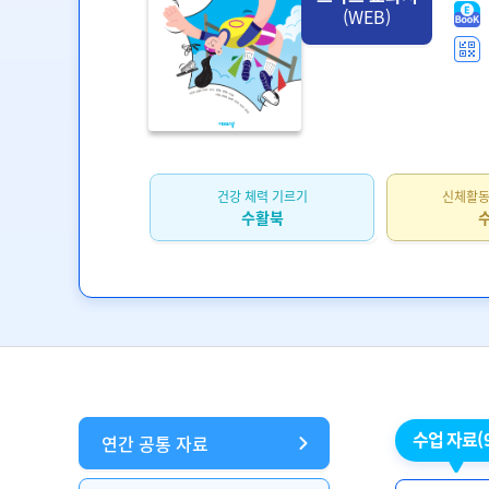
(WEB)
건강 체력 기르기
신체활동
수활북
수업 자료
(
연간 공통 자료