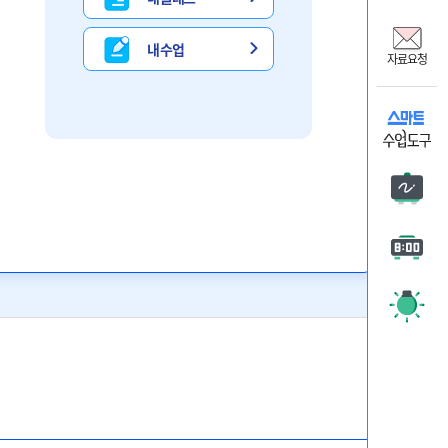
비상교
온리원
내 수업
자료요청
비상 
자료요
판서
타이머
주목 시