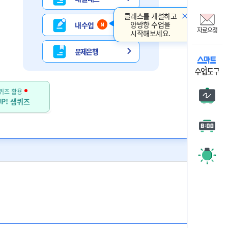
비상교
클래스를 개설하고
온리원
양방향 수업을
내 수업
자료요청
시작해보세요.
비상 
문제은행
자료요
퀴즈 활용
판서
P! 샘퀴즈
타이머
주목 시