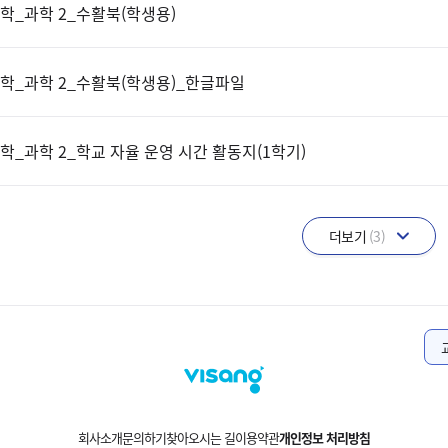
학_과학 2_수활북(학생용)
학_과학 2_수활북(학생용)_한글파일
학_과학 2_학교 자율 운영 시간 활동지(1학기)
더보기
(3)
회사소개
문의하기
찾아오시는 길
이용약관
개인정보 처리방침