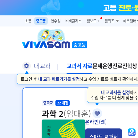
초등
중고등
연수원
비바클래스
샘보드
➕
샘퀴즈
매쓰캔버
내 교과
교과서 자료
문제은행
진로진학
창
로그인 후
내 교과 바로가기를 설정
하고 수업 자료를 빠르게 확인하세
내 교과서를 설정
하시
수업 자료를 더 쉽게 찾을 수
중학교
22 개정
과학 2
(임태훈)
온라인
(웹)
스마트 교과서