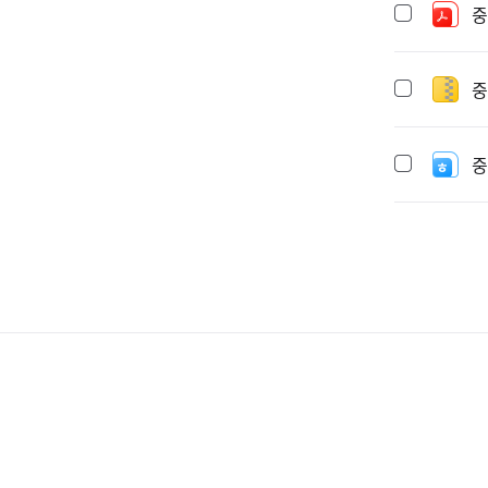
중
중
중