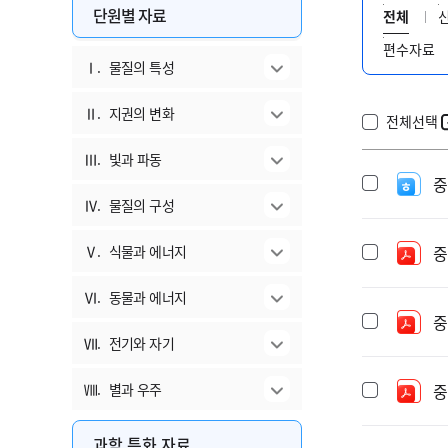
단원별 자료
전체
편수자료
Ⅰ.
물질의 특성
Ⅱ.
지권의 변화
전체선택
Ⅲ.
빛과 파동
중
Ⅳ.
물질의 구성
Ⅴ.
식물과 에너지
중
Ⅵ.
동물과 에너지
중
Ⅶ.
전기와 자기
Ⅷ.
별과 우주
중
과학 특화 자료