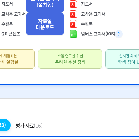
지도서
지도서
(설치형)
교사용 교과서
교사용 교과서
자료실
수활북
수활북
다운로드
QR 콘텐츠
넘버스 교과서(iOS)
게 체험하는
수업 연구를 위한
실시간 과제 
가상 실험실
온리원 추천 강의
학생 참여 U
23)
평가 자료
(16)