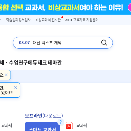
스
학습심리정서검사
비상교과서 전시관
AIDT 교육자료 지원센터
08.07
입추
체 · 수업연구
에듀테크 테마관
요.
면,
 있어요!
오프라인
(다운로드)
교과서
교과서
스마트 교과서