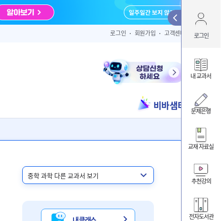
Qui
로그인
회원가입
고객센터
로그인
아이디 
내 교과서
비바샘터
ID/PW 찾
문제은행
교재 자료실
내 클
내 교
추천강의
비바샘
전자도서관
내 클래스