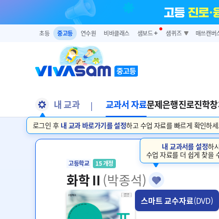
초등
중고등
연수원
비바클래스
샘보드
➕
샘퀴즈
매쓰캔버
내 교과
교과서 자료
문제은행
진로진학
창
로그인 후
내 교과 바로가기를 설정
하고 수업 자료를 빠르게 확인하세
내 교과서를 설정
하시
수업 자료를 더 쉽게 찾을 
고등학교
15 개정
화학Ⅱ
(박종석)
스마트 교수자료
(DVD)