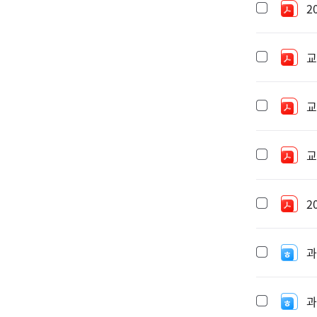
2
교
교
교
2
과
과