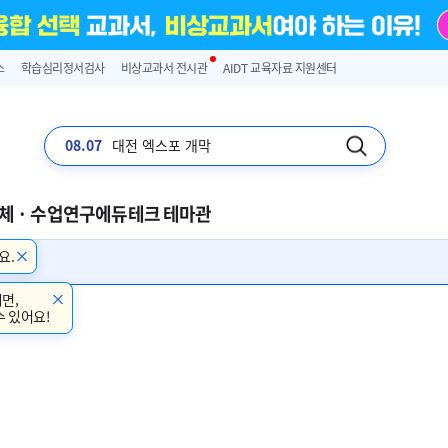
스
학습심리정서검사
비상교과서 전시관
AIDT 교육자료 지원센터
08.07
입추
체 · 수업연구
에듀테크 테마관
요.
면,
수 있어요!