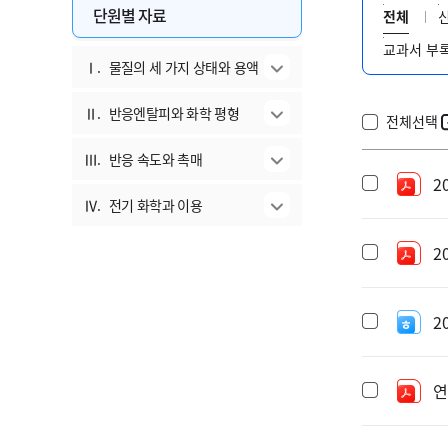
단원별 자료
전체
교과서 부
Ⅰ.
물질의 세 가지 상태와 용액
Ⅱ.
반응엔탈피와 화학 평형
전체선택
Ⅲ.
반응 속도와 촉매
2
Ⅳ.
전기 화학과 이용
2
2
연