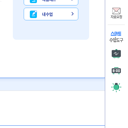
비상교
온리원
내 수업
자료요청
비상 
자료요
판서
타이머
주목 시