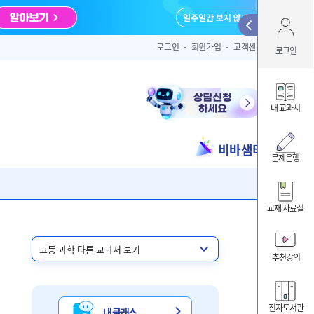
Qui
로그인
회원가입
고객센터
로그인
아이디 
내 교과서
비바샘터
ID/PW 찾
문제은행
교재 자료실
내 클
내 교
추천강의
비바샘
전자도서관
내 클래스