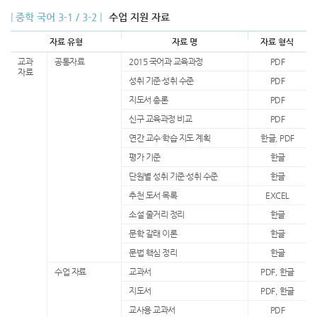
|
중학 국어 3-1 / 3-2
|
수업 지원 자료
자료 유형
자료 명
자료 형식
교과
공통자료
2015 국어과 교육과정
PDF
자료
성취 기준·성취 수준
PDF
지도서 총론
PDF
신구 교육과정 비교
PDF
연간 교수·학습 지도 계획
한글, PDF
평가 기준
한글
단원별 성취 기준·성취 수준
한글
추천 도서 목록
EXCEL
소설 줄거리 정리
한글
문학 갈래 이론
한글
문법 핵심 정리
한글
수업 자료
교과서
PDF, 한글
지도서
PDF, 한글
교사용 교과서
PDF