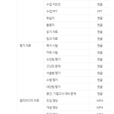
수업 지도안
한글
수업 PPT
PPT
학습지
한글
활동지
한글
읽기 자료
한글
링크 자료
한글
평가 자료
쪽지 시험
한글
어휘 시험
한글
소단원 평가
한글
고난도 문제
한글
서술형 평가
한글
수행 평가
한글
대단원 평가
한글
중간, 기말고사 대비 문제
한글
멀티미디어 자료
도입 영상
MP4
개념 영상
MP4