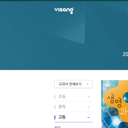
초등
중학
고등
문학