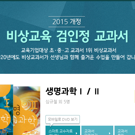
생명과학Ⅰ / Ⅱ
심규철 외 5명
모바일로 DVD 보기
스마트 교수자료
교과서
교과서