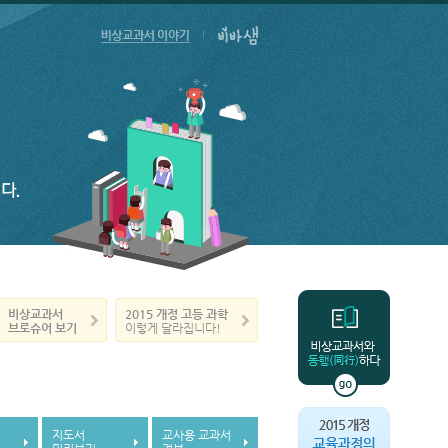
비상교과서
2015 개정
고등 과학
브로슈어 보기
이렇게 달라집니다!
지도서
교사용 교과서