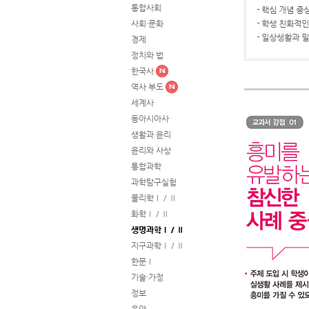
통합사회
사회·문화
경제
정치와 법
한국사
역사 부도
세계사
동아시아사
생활과 윤리
윤리와 사상
통합과학
과학탐구실험
물리학Ⅰ / Ⅱ
화학Ⅰ / Ⅱ
생명과학Ⅰ / Ⅱ
지구과학Ⅰ / Ⅱ
한문Ⅰ
기술·가정
정보