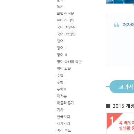
독서
화법과 작문
언어와 매체
국어 (박안수)
국어 (박영민)
영어
영어Ⅰ
영어 Ⅱ
영어 독해와 작문
영어 회화
수학
수학Ⅰ
교과서
수학Ⅱ
미적분
확률과 통계
기하
한국지리
세계지리
지리 부도