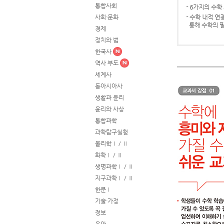
통합사회
사회·문화
경제
정치와 법
한국사
역사 부도
세계사
동아시아사
생활과 윤리
윤리와 사상
통합과학
과학탐구실험
물리학Ⅰ / Ⅱ
화학Ⅰ / Ⅱ
생명과학Ⅰ / Ⅱ
지구과학Ⅰ / Ⅱ
한문Ⅰ
기술·가정
정보