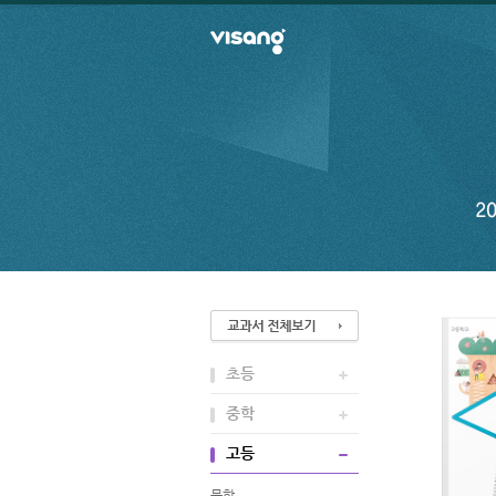
초등
중학
고등
문학