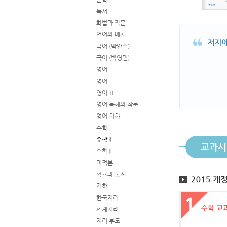
독서
화법과 작문
언어와 매체
국어 (박안수)
국어 (박영민)
영어
영어Ⅰ
영어 Ⅱ
영어 독해와 작문
영어 회화
수학
수학Ⅰ
교과서
수학Ⅱ
미적분
확률과 통계
기하
한국지리
세계지리
지리 부도