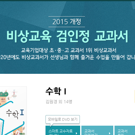
수학Ⅰ
김원경 외 14명
모바일로 DVD 보기
스마트 교수자료
교과서
교과서