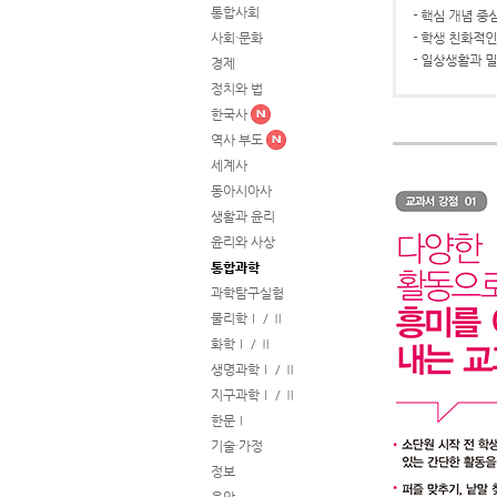
통합사회
사회·문화
경제
정치와 법
한국사
역사 부도
세계사
동아시아사
생활과 윤리
윤리와 사상
통합과학
과학탐구실험
물리학Ⅰ / Ⅱ
화학Ⅰ / Ⅱ
생명과학Ⅰ / Ⅱ
지구과학Ⅰ / Ⅱ
한문Ⅰ
기술·가정
정보