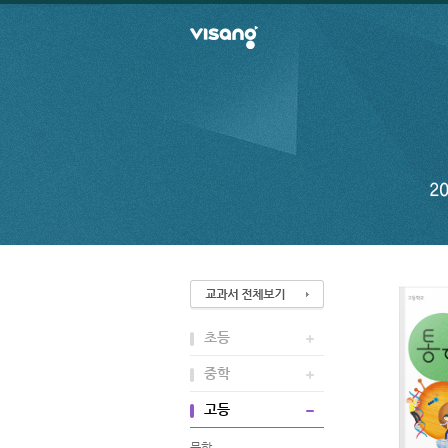
초등
중학
고등
문학