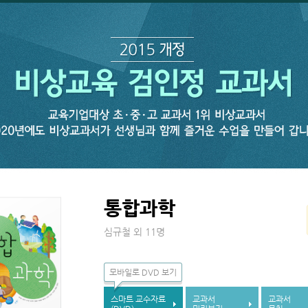
통합과학
심규철 외 11명
모바일로 DVD 보기
스마트 교수자료
교과서
교과서