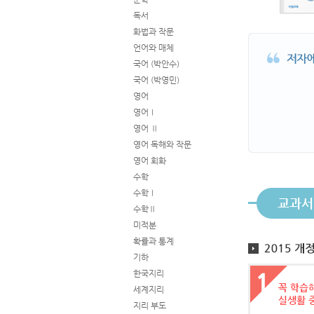
독서
화법과 작문
언어와 매체
국어 (박안수)
국어 (박영민)
영어
영어Ⅰ
영어 Ⅱ
영어 독해와 작문
영어 회화
수학
수학Ⅰ
교과서
수학Ⅱ
미적분
확률과 통계
기하
한국지리
세계지리
지리 부도