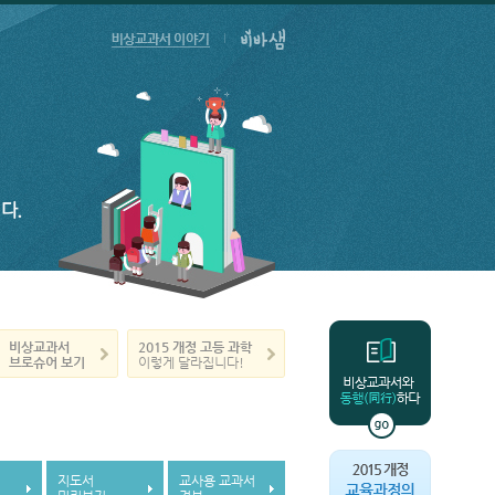
비상교과서
2015 개정
고등 과학
브로슈어 보기
이렇게 달라집니다!
지도서
교사용 교과서