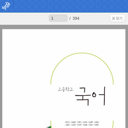
/
394